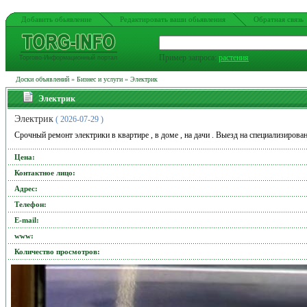
Добавить обьявление
Редактировать ваши обьявления
Обратная связь
Пример запроса:
растения
Торгово-Информационный портал
Доски объявлений
»
Бизнес и услуги
»
Электрик
Электрик
Электрик
( 2026-07-29 )
Срочный ремонт электрики в квартире , в доме , на дачи . Выезд на специализиро
Цена:
Контактное лицо:
Адрес:
Телефон:
Е-mail:
www:
Количество просмотров: