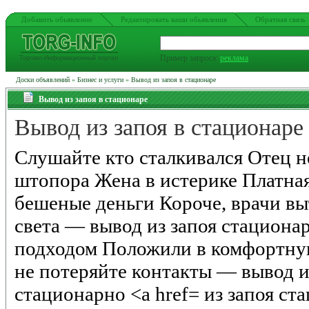
Добавить обьявление
Редактировать ваши обьявления
Обратная связь
Пример запроса:
реклама
Торгово-Информационный портал
Доски объявлений
»
Бизнес и услуги
»
Вывод из запоя в стационаре
Вывод из запоя в стационаре
Вывод из запоя в стационаре
Слушайте кто сталкивался Отец н
штопора Жена в истерике Платна
бешеные деньги Короче, врачи вы
света — вывод из запоя стациона
подходом Положили в комфортну
не потеряйте контакты — вывод и
стационарно <a href= из запоя ст