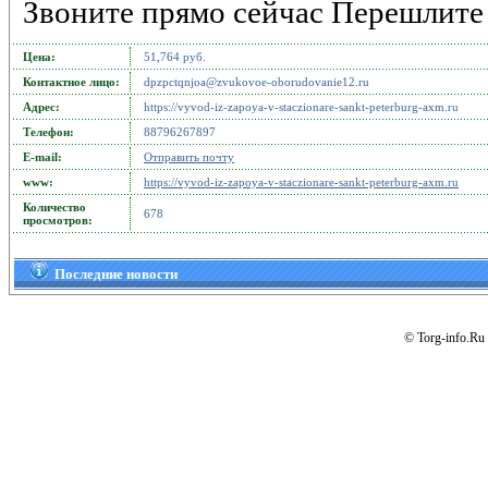
Звоните прямо сейчас Перешлите 
Цена:
51,764 руб.
Контактное лицо:
dpzpctqnjoa@zvukovoe-oborudovanie12.ru
Адрес:
https://vyvod-iz-zapoya-v-staczionare-sankt-peterburg-axm.ru
Телефон:
88796267897
Е-mail:
Отправить почту
www:
https://vyvod-iz-zapoya-v-staczionare-sankt-peterburg-axm.ru
Количество
678
просмотров:
Последние новости
© Torg-info.Ru